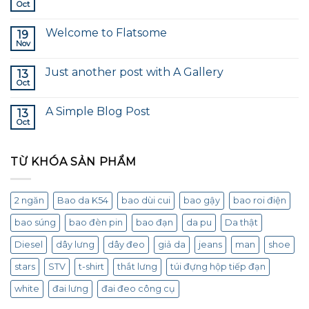
Oct
Welcome to Flatsome
19
Nov
Just another post with A Gallery
13
Oct
A Simple Blog Post
13
Oct
TỪ KHÓA SẢN PHẨM
2 ngăn
Bao da K54
bao dùi cui
bao gậy
bao roi điện
bao súng
bao đèn pin
bao đạn
da pu
Da thật
Diesel
dây lưng
dây đeo
giả da
jeans
man
shoe
stars
STV
t-shirt
thắt lưng
túi đựng hộp tiếp đạn
white
đai lưng
đai đeo công cụ