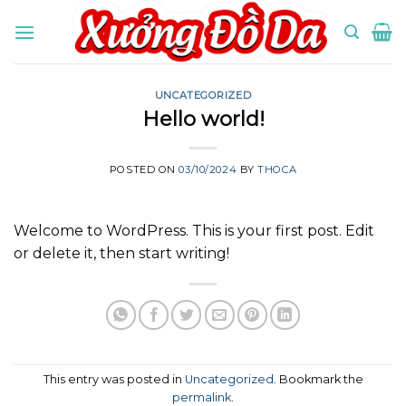
Skip
to
content
UNCATEGORIZED
Hello world!
POSTED ON
03/10/2024
BY
THOCA
Welcome to WordPress. This is your first post. Edit
or delete it, then start writing!
This entry was posted in
Uncategorized
. Bookmark the
permalink
.