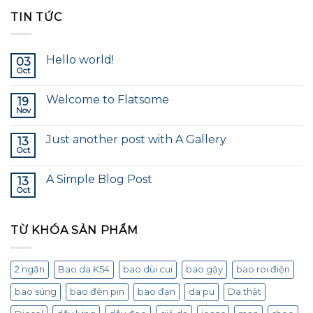
TIN TỨC
Hello world!
03
Oct
Welcome to Flatsome
19
Nov
Just another post with A Gallery
13
Oct
A Simple Blog Post
13
Oct
TỪ KHÓA SẢN PHẨM
2 ngăn
Bao da K54
bao dùi cui
bao gậy
bao roi điện
bao súng
bao đèn pin
bao đạn
da pu
Da thật