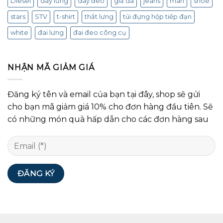
Diesel
dây lưng
dây đeo
giả da
jeans
man
shoe
stars
STV
t-shirt
thắt lưng
túi đựng hộp tiếp đạn
white
đai lưng
đai đeo công cụ
NHẬN MÃ GIẢM GIÁ
Đăng ký tên và email của bạn tại đây, shop sẽ gửi
cho bạn mã giảm giá 10% cho đơn hàng đầu tiên. Sẽ
có những món quà hấp dẫn cho các đơn hàng sau