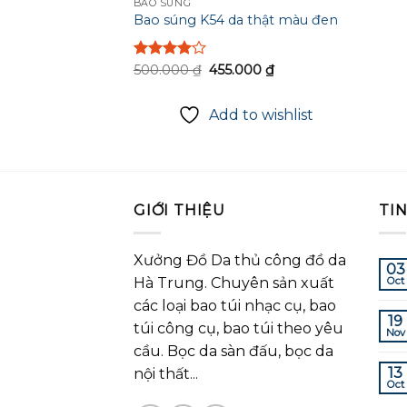
BAO SÚNG
Bao súng K54 da thật màu đen
Original
Current
Rated
500.000
₫
455.000
₫
price
price
4.00
out
was:
is:
of 5
500.000 ₫.
455.000 ₫.
Add to wishlist
GIỚI THIỆU
TI
Xưởng Đồ Da thủ công đồ da
03
Hà Trung. Chuyên sản xuất
Oct
các loại bao túi nhạc cụ, bao
19
túi công cụ, bao túi theo yêu
Nov
cầu. Bọc da sàn đấu, bọc da
13
nội thất...
Oct