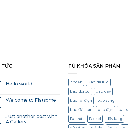
N TỨC
TỪ KHÓA SẢN PHẨM
2 ngăn
Bao da K54
Hello world!
bao dùi cui
bao gậy
Welcome to Flatsome
bao roi điện
bao súng
bao đèn pin
bao đạn
da p
Just another post with
Da thật
Diesel
dây lưng
A Gallery
dây đeo
giả da
jeans
m