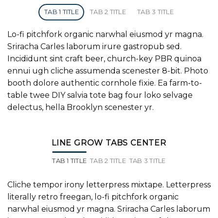
TAB 1 TITLE
TAB 2 TITLE
TAB 3 TITLE
Lo-fi pitchfork organic narwhal eiusmod yr magna.
Sriracha Carles laborum irure gastropub sed.
Incididunt sint craft beer, church-key PBR quinoa
ennui ugh cliche assumenda scenester 8-bit. Photo
booth dolore authentic cornhole fixie. Ea farm-to-
table twee DIY salvia tote bag four loko selvage
delectus, hella Brooklyn scenester yr.
LINE GROW TABS CENTER
TAB 1 TITLE
TAB 2 TITLE
TAB 3 TITLE
Cliche tempor irony letterpress mixtape. Letterpress
literally retro freegan, lo-fi pitchfork organic
narwhal eiusmod yr magna. Sriracha Carles laborum