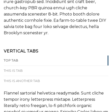
irure gastropub sed. Incididunt sint craft beer,
church-key PBR quinoa ennui ugh cliche
assumenda scenester 8-bit. Photo booth dolore
authentic cornhole fixie. Ea farm-to-table twee DIY
salvia tote bag four loko selvage delectus, hella
Brooklyn scenester yr.
VERTICAL TABS
TOP TAB
THIS IS TAB
THIS IS ANOTHER TAB
Flannel sartorial helvetica readymade. Sunt cliche
tempor irony letterpress mixtape. Letterpress
literally retro freegan, lo-fi pitchfork organic
narwhal eiusmod yr magna. Sriracha Carles laborum