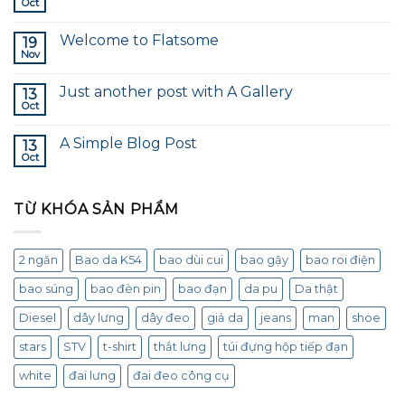
Oct
Welcome to Flatsome
19
Nov
Just another post with A Gallery
13
Oct
A Simple Blog Post
13
Oct
TỪ KHÓA SẢN PHẨM
2 ngăn
Bao da K54
bao dùi cui
bao gậy
bao roi điện
bao súng
bao đèn pin
bao đạn
da pu
Da thật
Diesel
dây lưng
dây đeo
giả da
jeans
man
shoe
stars
STV
t-shirt
thắt lưng
túi đựng hộp tiếp đạn
white
đai lưng
đai đeo công cụ