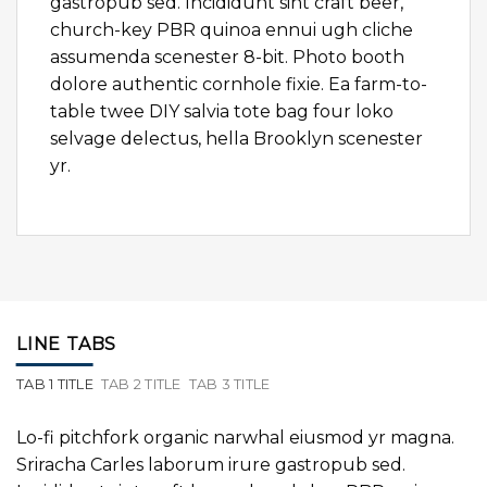
gastropub sed. Incididunt sint craft beer,
church-key PBR quinoa ennui ugh cliche
assumenda scenester 8-bit. Photo booth
dolore authentic cornhole fixie. Ea farm-to-
table twee DIY salvia tote bag four loko
selvage delectus, hella Brooklyn scenester
yr.
LINE TABS
TAB 1 TITLE
TAB 2 TITLE
TAB 3 TITLE
Lo-fi pitchfork organic narwhal eiusmod yr magna.
Sriracha Carles laborum irure gastropub sed.