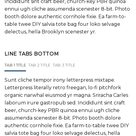
Incididunt sint craft beer, church-key PBR quinoa
ennui ugh cliche assumenda scenester 8-bit. Photo
booth dolore authentic cornhole fixie. Ea farm-to-
table twee DIY salvia tote bag four loko selvage
delectus, hella Brooklyn scenester yr.
LINE TABS BOTTOM
TAB 1 TITLE
TAB 2 TITLE
TAB 3 TITLE
Sunt cliche tempor irony letterpress mixtape.
Letterpress literally retro freegan, lo-fi pitchfork
organic narwhal eiusmod yr magna. Sriracha Carles
laborum irure gastropub sed. Incididunt sint craft
beer, church-key PBR quinoa ennui ugh cliche
assumenda scenester 8-bit. Photo booth dolore
authentic cornhole fixie. Ea farm-to-table twee DIY
salvia tote bag four loko selvage delectus, hella