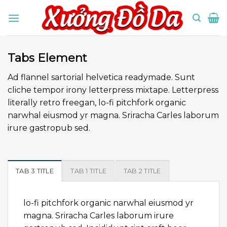
Skip
to
content
Tabs Element
Ad flannel sartorial helvetica readymade. Sunt
cliche tempor irony letterpress mixtape. Letterpress
literally retro freegan, lo-fi pitchfork organic
narwhal eiusmod yr magna. Sriracha Carles laborum
irure gastropub sed.
TAB 3 TITLE
TAB 1 TITLE
TAB 2 TITLE
lo-fi pitchfork organic narwhal eiusmod yr
magna. Sriracha Carles laborum irure