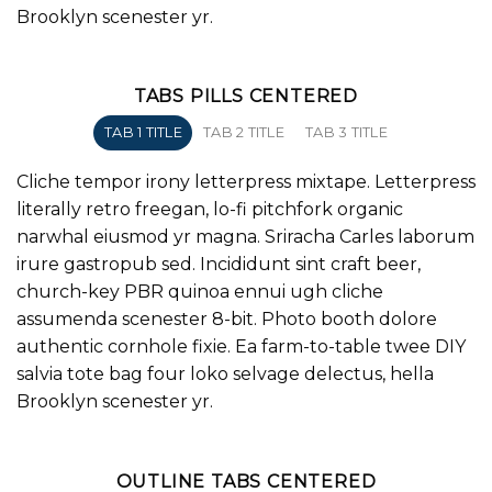
Brooklyn scenester yr.
TABS PILLS CENTERED
TAB 1 TITLE
TAB 2 TITLE
TAB 3 TITLE
Cliche tempor irony letterpress mixtape. Letterpress
literally retro freegan, lo-fi pitchfork organic
narwhal eiusmod yr magna. Sriracha Carles laborum
irure gastropub sed. Incididunt sint craft beer,
church-key PBR quinoa ennui ugh cliche
assumenda scenester 8-bit. Photo booth dolore
authentic cornhole fixie. Ea farm-to-table twee DIY
salvia tote bag four loko selvage delectus, hella
Brooklyn scenester yr.
OUTLINE TABS CENTERED