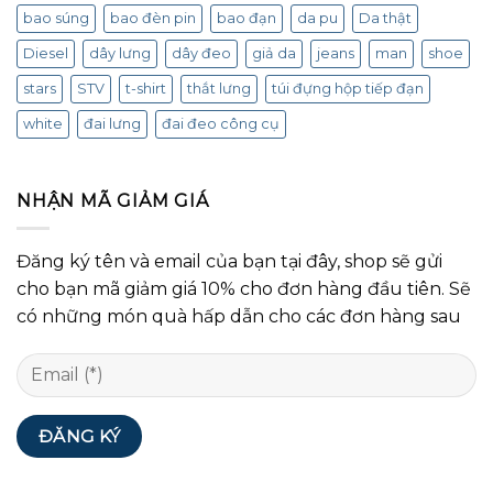
bao súng
bao đèn pin
bao đạn
da pu
Da thật
Diesel
dây lưng
dây đeo
giả da
jeans
man
shoe
stars
STV
t-shirt
thắt lưng
túi đựng hộp tiếp đạn
white
đai lưng
đai đeo công cụ
NHẬN MÃ GIẢM GIÁ
Đăng ký tên và email của bạn tại đây, shop sẽ gửi
cho bạn mã giảm giá 10% cho đơn hàng đầu tiên. Sẽ
có những món quà hấp dẫn cho các đơn hàng sau