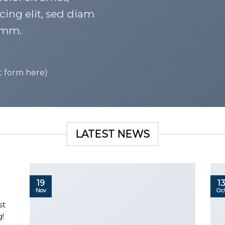
cing elit, sed diam
mm.
t form here)
LATEST NEWS
19
1
Nov
Oc
st
g!