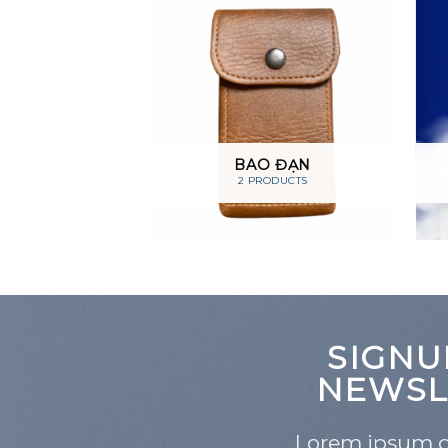
EO SÚNG
BAO ĐẠN
RODUCT
2 PRODUCTS
SIGNU
NEWSL
Lorem ipsum do