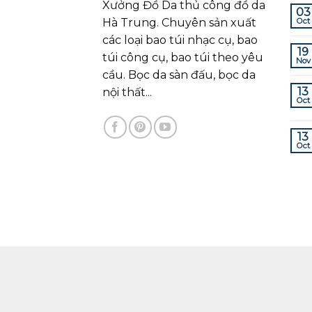
Xưởng Đồ Da thủ công đồ da
03
Hà Trung. Chuyên sản xuất
Oct
các loại bao túi nhạc cụ, bao
19
túi công cụ, bao túi theo yêu
Nov
cầu. Bọc da sàn đấu, bọc da
13
nội thất...
Oct
13
Oct