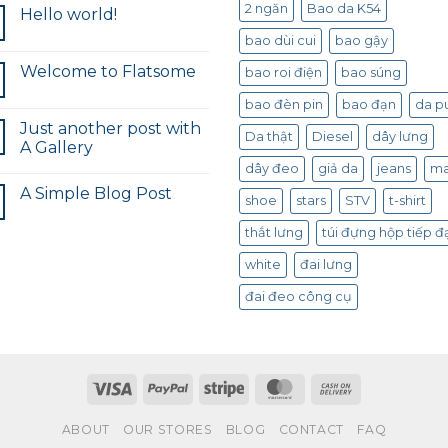
2 ngăn
Bao da K54
Hello world!
bao dùi cui
bao gậy
Welcome to Flatsome
bao roi điện
bao súng
bao đèn pin
bao đạn
da p
Just another post with
Da thật
Diesel
dây lưng
A Gallery
dây đeo
giả da
jeans
m
A Simple Blog Post
shoe
stars
STV
t-shirt
thắt lưng
túi đựng hộp tiếp đ
white
đai lưng
đai đeo công cụ
ABOUT
OUR STORES
BLOG
CONTACT
FAQ